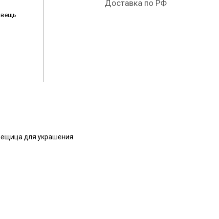
Доставка по РФ
терьера
 вещь
ги
 вещица для украшения