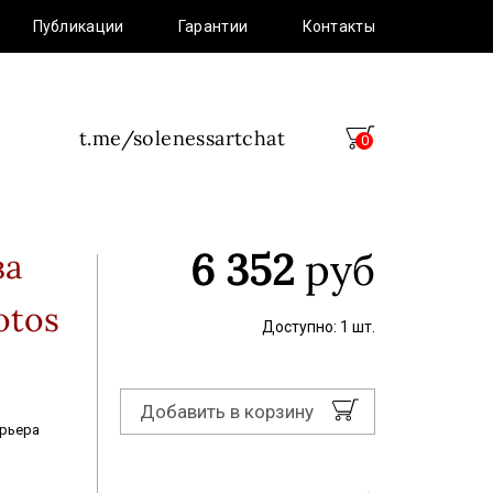
Публикации
Гарантии
Контакты
t.me/solenessartchat
0
6 352
руб
за
otos
Доступно: 1 шт.
Добавить в корзину
рьера