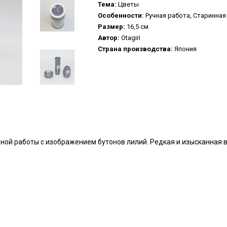
Предметы ин
Тема:
Цветы
Изобразительное искусство
Особенности:
Ручная работа, Старинная
Ценные бума
Размер:
16,5 см
Картины
Украшения
Автор:
Otagiri
Панно
Страна производства:
Япония
Фрески
Разное
Настольные игры
Архив
Шахматы
Нарды
учной работы с изображением бутонов лилий. Редкая и изысканная