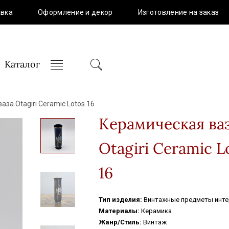
авка
Оформление и декор
Изготовление на заказ
Каталог
за Otagiri Ceramic Lotos 16
Мебель
Макраме
Керамическая ва
Столы
Панно
Сумки
Otagiri Ceramic L
Предметы интерьера
Аксессуары
Вазы
16
Скульптуры
Винтаж
Статуэтки
Тип изделия:
Винтажные предметы инте
Посуда
Часы
Материалы:
Керамика
Мебель
Макраме
Жанр/Стиль:
Винтаж