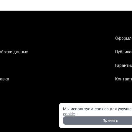
Оформле
аботки данных
Публика
Гаранти
тавка
Контакт
Мы используем cookies для улучше
cookie
.
Принять