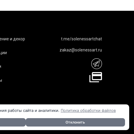
ние и декор
t.me/solenessartchat
zakaz@solenessart.ru
ции
и
ы
ния работы сайта и аналитики.
Политика обработки файлов
Акцент-Дон
Отклонить